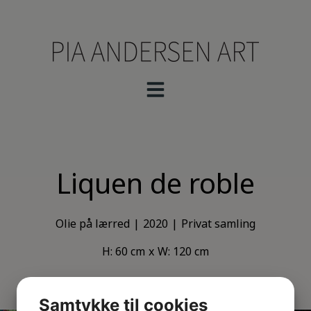
Liquen de roble
Olie på lærred
2020
Privat samling
H: 60 cm
W: 120 cm
Samtykke til cookies