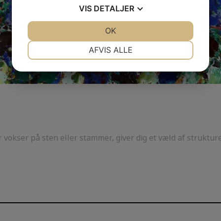
VIS
DETALJER
JA
NEJ
OK
JA
NEJ
NØDVENDIGE
PRÆFERENCER
AFVIS ALLE
JA
NEJ
JA
NEJ
MARKETING
STATISTIK
 vokser på sten eller stammer, giver dig et væld af strukture