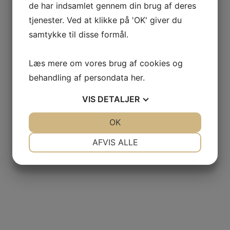
de har indsamlet gennem din brug af deres
tjenester. Ved at klikke på 'OK' giver du
samtykke til disse formål.
Læs mere om vores brug af cookies og
behandling af persondata
her
.
VIS
DETALJER
JA
NEJ
OK
JA
NEJ
NØDVENDIGE
PRÆFERENCER
AFVIS ALLE
JA
NEJ
JA
NEJ
MARKETING
STATISTIK