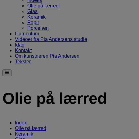
Indeks
Olie på lærred
Glas
Keramik
Papir
Porcelæn
Curriculum
Videoer fra Pia Andersens studie
Idag
Kontakt
Om kunstneren Pia Andersen
Tekster
Olie på lærred
Index
Olie på lærred
Keramik