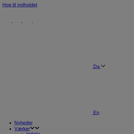
Hop til indholdet
Da
En
Nyheder
Værker