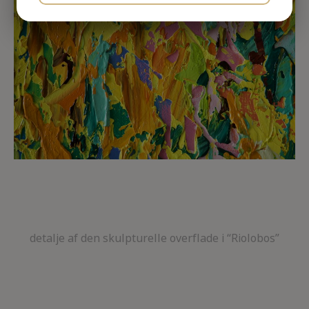
JA
NEJ
JA
NEJ
MARKETING
STATISTIK
detalje af den skulpturelle overflade i “Riolobos”