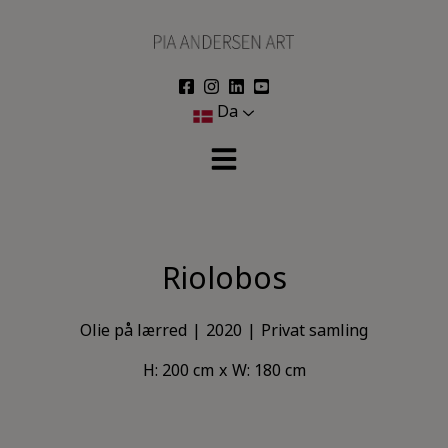
Hop
til
indholdet
Da
Riolobos
Olie på lærred
2020
Privat samling
H: 200 cm
W: 180 cm