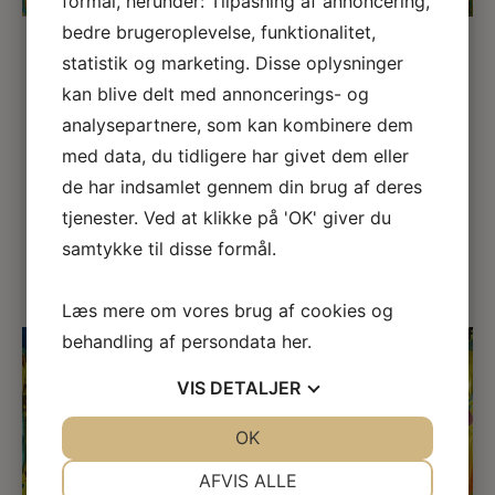
formål, herunder: Tilpasning af annoncering,
bedre brugeroplevelse, funktionalitet,
statistik og marketing. Disse oplysninger
kan blive delt med annoncerings- og
analysepartnere, som kan kombinere dem
Riolobos er navnet på en lille landsby i Extremadura.
med data, du tidligere har givet dem eller
Her dominerer de gule farver i de varme, varme
←
→
somre.
de har indsamlet gennem din brug af deres
tjenester. Ved at klikke på 'OK' giver du
samtykke til disse formål.
Læs mere om vores brug af cookies og
behandling af persondata
her
.
VIS
DETALJER
JA
NEJ
OK
JA
NEJ
NØDVENDIGE
PRÆFERENCER
AFVIS ALLE