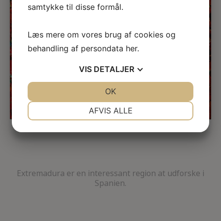
samtykke til disse formål.
Læs mere om vores brug af cookies og
behandling af persondata
her
.
VIS
DETALJER
JA
NEJ
OK
JA
NEJ
NØDVENDIGE
PRÆFERENCER
AFVIS ALLE
JA
NEJ
JA
NEJ
MARKETING
STATISTIK
Extremadura er en interessant region at udforske i
Spanien.