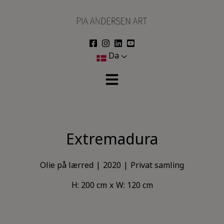
Hop
til
indholdet
Da
Extremadura
Olie på lærred
2020
Privat samling
H: 200 cm
W: 120 cm