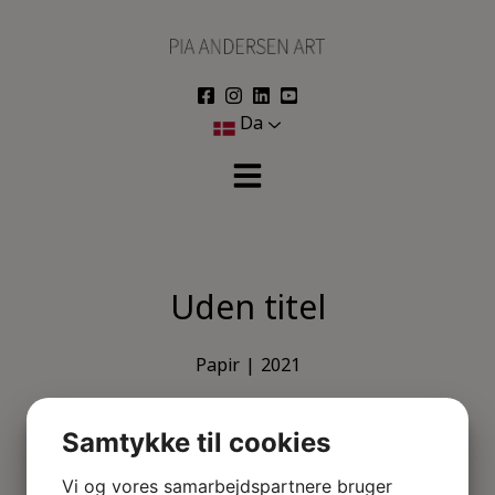
Hop
til
indholdet
Da
Uden titel
Papir
2021
H: 32 cm
W: 42 cm
Samtykke til cookies
KAN KØBES
Vi og vores samarbejdspartnere bruger