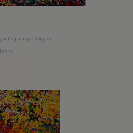
 lyset og morgenduggen.
brere.