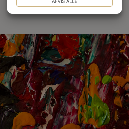
AFVIS ALLE
Nærbillede af lagene i overfladen i olie på lærred
JA
NEJ
JA
NEJ
MARKETING
STATISTIK