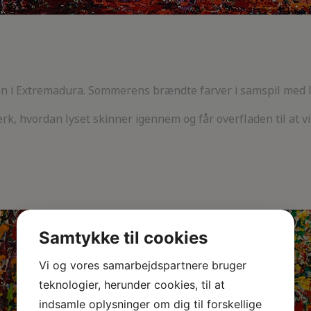
en i Extremadura. Sommerens brændte farver i samspil med
k, hvordan lyset skinner igennem og får overfladen til at vi
Samtykke til cookies
Vi og vores samarbejdspartnere bruger
teknologier, herunder cookies, til at
indsamle oplysninger om dig til forskellige