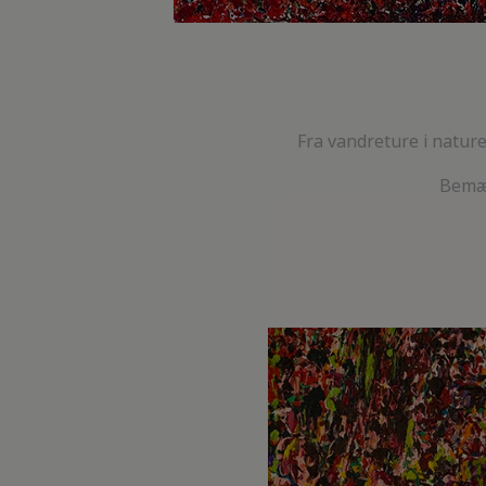
Fra vandreture i natur
Bemær