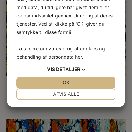
med data, du tidligere har givet dem eller
←
→
de har indsamlet gennem din brug af deres
tjenester. Ved at klikke på 'OK' giver du
samtykke til disse formål.
Læs mere om vores brug af cookies og
behandling af persondata
her
.
VIS
DETALJER
JA
NEJ
OK
JA
NEJ
Detalje
NØDVENDIGE
PRÆFERENCER
AFVIS ALLE
JA
NEJ
JA
NEJ
MARKETING
STATISTIK