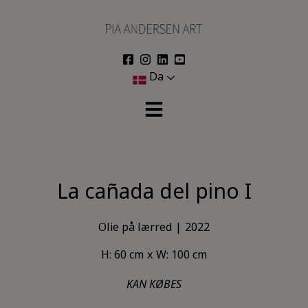
Hop
til
indholdet
Da
La cañada del pino I
Olie på lærred
2022
H: 60 cm
W: 100 cm
KAN KØBES