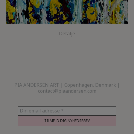
Detalje
PIA ANDERSEN ART
Copenhagen, Denmark |
contact@piaandersen.com