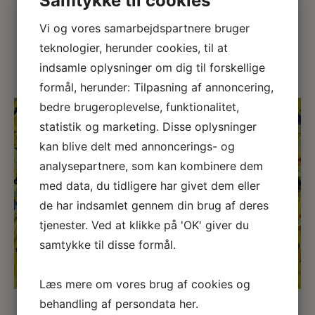
Samtykke til cookies
Jeg er her! Hvor er du?
Vi og vores samarbejdspartnere bruger
teknologier, herunder cookies, til at
indsamle oplysninger om dig til forskellige
formål, herunder: Tilpasning af annoncering,
bedre brugeroplevelse, funktionalitet,
statistik og marketing. Disse oplysninger
kan blive delt med annoncerings- og
analysepartnere, som kan kombinere dem
med data, du tidligere har givet dem eller
←
→
de har indsamlet gennem din brug af deres
tjenester. Ved at klikke på 'OK' giver du
samtykke til disse formål.
Læs mere om vores brug af cookies og
behandling af persondata
her
.