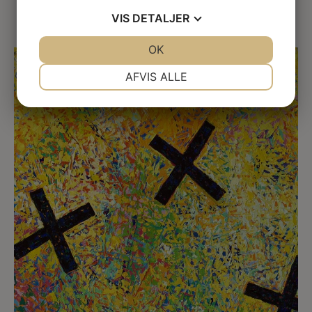
VIS
DETALJER
JA
NEJ
OK
JA
NEJ
NØDVENDIGE
PRÆFERENCER
AFVIS ALLE
JA
NEJ
JA
NEJ
MARKETING
STATISTIK