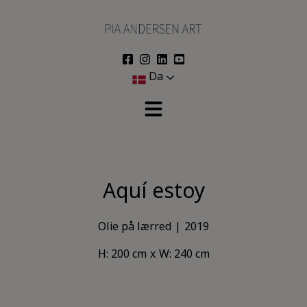
Hop
til
indholdet
Da
Aquí estoy
Olie på lærred
2019
H: 200 cm
W: 240 cm