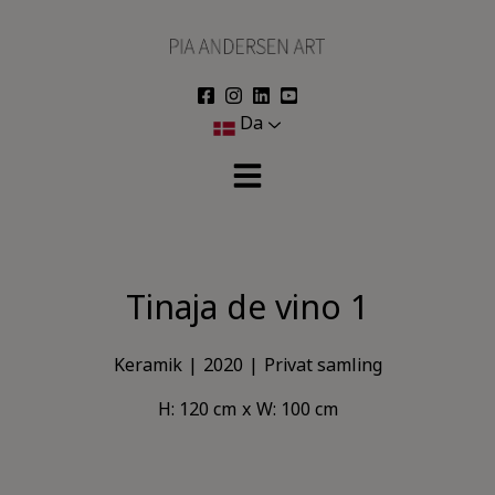
Hop
til
indholdet
Da
Tinaja de vino 1
Keramik
2020
Privat samling
H: 120 cm
W: 100 cm