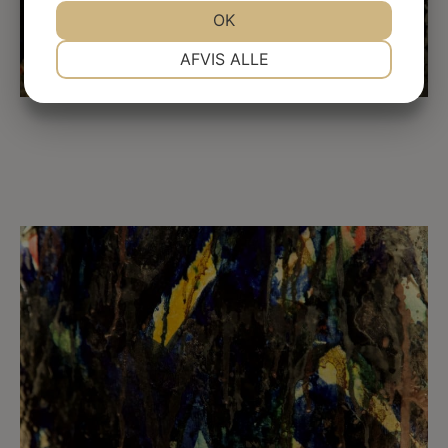
JA
NEJ
OK
JA
NEJ
NØDVENDIGE
PRÆFERENCER
AFVIS ALLE
JA
NEJ
JA
NEJ
MARKETING
STATISTIK