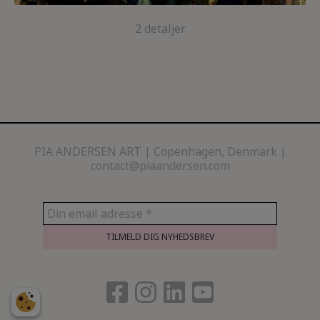
2 detaljer
PIA ANDERSEN ART
Copenhagen, Denmark |
contact@piaandersen.com