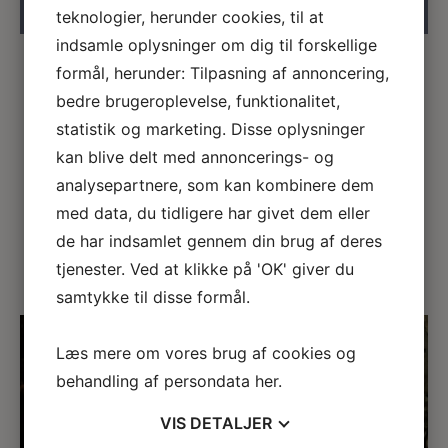
teknologier, herunder cookies, til at
indsamle oplysninger om dig til forskellige
formål, herunder: Tilpasning af annoncering,
bedre brugeroplevelse, funktionalitet,
statistik og marketing. Disse oplysninger
Det traditionelle spanske lertøj. Traditionelle
kan blive delt med annoncerings- og
vintønder. Her ser du eksperimenter med oxider på
overfladen. – I samarbejde med
Tinajas Moreno Leon
analysepartnere, som kan kombinere dem
med data, du tidligere har givet dem eller
←
→
de har indsamlet gennem din brug af deres
tjenester. Ved at klikke på 'OK' giver du
samtykke til disse formål.
Læs mere om vores brug af cookies og
behandling af persondata
her
.
VIS
DETALJER